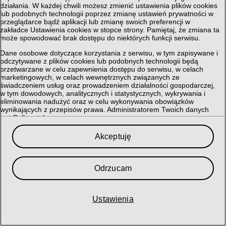
działania. W każdej chwili możesz zmienić ustawienia plików cookies
lub podobnych technologii poprzez zmianę ustawień prywatności w
przeglądarce bądź aplikacji lub zmianę swoich preferencji w
zakładce Ustawienia cookies w stopce strony. Pamiętaj, że zmiana ta
może spowodować brak dostępu do niektórych funkcji serwisu.
Dane osobowe dotyczące korzystania z serwisu, w tym zapisywane i
odczytywane z plików cookies lub podobnych technologii będą
przetwarzane w celu zapewnienia dostępu do serwisu, w celach
marketingowych, w celach wewnętrznych związanych ze
świadczeniem usług oraz prowadzeniem działalności gospodarczej,
w tym dowodowych, analitycznych i statystycznych, wykrywania i
eliminowania nadużyć oraz w celu wykonywania obowiązków
wynikających z przepisów prawa. Administratorem Twoich danych
jest Polkomtel sp. z o.o.
Przysługuje Ci prawo do dostępu do danych, ich usunięcia,
Akceptuję
ograniczenia przetwarzania, przenoszenia, sprzeciwu, sprostowania
oraz cofnięcia zgód w każdym czasie, o ile stanowiły podstawę
przetwarzania.
Odrzucam
Szczegółowe informacje dotyczące przetwarzania danych oraz
przysługujących Ci uprawnień, informacje dotyczące plików cookies
lub podobnych technologii, w tym dotyczące możliwości zarządzania
ustawieniami prywatności, znajdują się w
Polityce Prywatności
.
Ustawienia
My i nasi
364
partnerzy przechowujemy lub uzyskujemy dostęp do
informacji na urządzeniu, takich jak unikalne identyfikatory w plikach