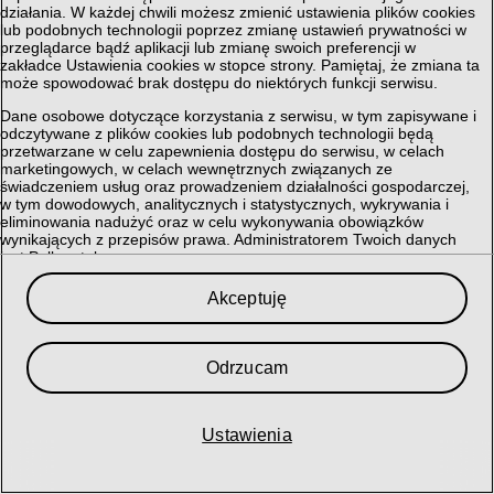
działania. W każdej chwili możesz zmienić ustawienia plików cookies
lub podobnych technologii poprzez zmianę ustawień prywatności w
przeglądarce bądź aplikacji lub zmianę swoich preferencji w
zakładce Ustawienia cookies w stopce strony. Pamiętaj, że zmiana ta
może spowodować brak dostępu do niektórych funkcji serwisu.
Dane osobowe dotyczące korzystania z serwisu, w tym zapisywane i
odczytywane z plików cookies lub podobnych technologii będą
przetwarzane w celu zapewnienia dostępu do serwisu, w celach
marketingowych, w celach wewnętrznych związanych ze
świadczeniem usług oraz prowadzeniem działalności gospodarczej,
w tym dowodowych, analitycznych i statystycznych, wykrywania i
eliminowania nadużyć oraz w celu wykonywania obowiązków
wynikających z przepisów prawa. Administratorem Twoich danych
jest Polkomtel sp. z o.o.
Przysługuje Ci prawo do dostępu do danych, ich usunięcia,
Akceptuję
ograniczenia przetwarzania, przenoszenia, sprzeciwu, sprostowania
oraz cofnięcia zgód w każdym czasie, o ile stanowiły podstawę
przetwarzania.
Odrzucam
Szczegółowe informacje dotyczące przetwarzania danych oraz
przysługujących Ci uprawnień, informacje dotyczące plików cookies
lub podobnych technologii, w tym dotyczące możliwości zarządzania
ustawieniami prywatności, znajdują się w
Polityce Prywatności
.
Ustawienia
My i nasi
366
partnerzy przechowujemy lub uzyskujemy dostęp do
informacji na urządzeniu, takich jak unikalne identyfikatory w plikach