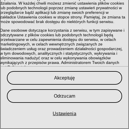
działania. W każdej chwili możesz zmienić ustawienia plików cookies
lub podobnych technologii poprzez zmianę ustawień prywatności w
przeglądarce bądź aplikacji lub zmianę swoich preferencji w
zakładce Ustawienia cookies w stopce strony. Pamiętaj, że zmiana ta
może spowodować brak dostępu do niektórych funkcji serwisu.
Dane osobowe dotyczące korzystania z serwisu, w tym zapisywane i
odczytywane z plików cookies lub podobnych technologii będą
przetwarzane w celu zapewnienia dostępu do serwisu, w celach
marketingowych, w celach wewnętrznych związanych ze
świadczeniem usług oraz prowadzeniem działalności gospodarczej,
w tym dowodowych, analitycznych i statystycznych, wykrywania i
eliminowania nadużyć oraz w celu wykonywania obowiązków
wynikających z przepisów prawa. Administratorem Twoich danych
jest Polkomtel sp. z o.o.
Przysługuje Ci prawo do dostępu do danych, ich usunięcia,
Akceptuję
ograniczenia przetwarzania, przenoszenia, sprzeciwu, sprostowania
oraz cofnięcia zgód w każdym czasie, o ile stanowiły podstawę
przetwarzania.
Odrzucam
Szczegółowe informacje dotyczące przetwarzania danych oraz
przysługujących Ci uprawnień, informacje dotyczące plików cookies
lub podobnych technologii, w tym dotyczące możliwości zarządzania
ustawieniami prywatności, znajdują się w
Polityce Prywatności
.
Ustawienia
My i nasi
364
partnerzy przechowujemy lub uzyskujemy dostęp do
informacji na urządzeniu, takich jak unikalne identyfikatory w plikach