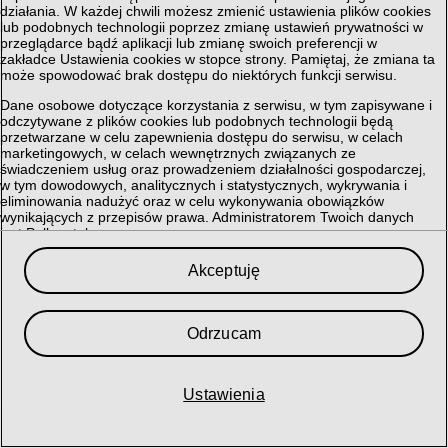
działania. W każdej chwili możesz zmienić ustawienia plików cookies
lub podobnych technologii poprzez zmianę ustawień prywatności w
przeglądarce bądź aplikacji lub zmianę swoich preferencji w
zakładce Ustawienia cookies w stopce strony. Pamiętaj, że zmiana ta
może spowodować brak dostępu do niektórych funkcji serwisu.
Dane osobowe dotyczące korzystania z serwisu, w tym zapisywane i
odczytywane z plików cookies lub podobnych technologii będą
przetwarzane w celu zapewnienia dostępu do serwisu, w celach
marketingowych, w celach wewnętrznych związanych ze
świadczeniem usług oraz prowadzeniem działalności gospodarczej,
w tym dowodowych, analitycznych i statystycznych, wykrywania i
eliminowania nadużyć oraz w celu wykonywania obowiązków
wynikających z przepisów prawa. Administratorem Twoich danych
jest Polkomtel sp. z o.o.
Przysługuje Ci prawo do dostępu do danych, ich usunięcia,
Akceptuję
ograniczenia przetwarzania, przenoszenia, sprzeciwu, sprostowania
oraz cofnięcia zgód w każdym czasie, o ile stanowiły podstawę
przetwarzania.
Odrzucam
Szczegółowe informacje dotyczące przetwarzania danych oraz
przysługujących Ci uprawnień, informacje dotyczące plików cookies
lub podobnych technologii, w tym dotyczące możliwości zarządzania
ustawieniami prywatności, znajdują się w
Polityce Prywatności
.
Ustawienia
My i nasi
366
partnerzy przechowujemy lub uzyskujemy dostęp do
informacji na urządzeniu, takich jak unikalne identyfikatory w plikach