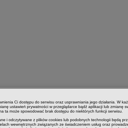
nienia Ci dostępu do serwisu oraz usprawniania jego działania. W każ
ianę ustawień prywatności w przeglądarce bądź aplikacji lub zmianę sw
ana ta może spowodować brak dostępu do niektórych funkcji serwisu.
ne i odczytywane z plików cookies lub podobnych technologii będą pr
celach wewnętrznych związanych ze świadczeniem usług oraz prowadze