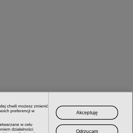
dej chwili możesz zmienić
oich preferencji w
Akceptuję
zetwarzane w celu
niem działalności
Odrzucam