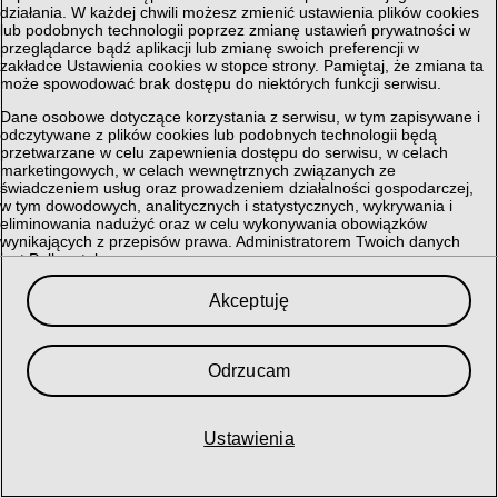
działania. W każdej chwili możesz zmienić ustawienia plików cookies
lub podobnych technologii poprzez zmianę ustawień prywatności w
przeglądarce bądź aplikacji lub zmianę swoich preferencji w
zakładce Ustawienia cookies w stopce strony. Pamiętaj, że zmiana ta
może spowodować brak dostępu do niektórych funkcji serwisu.
Dane osobowe dotyczące korzystania z serwisu, w tym zapisywane i
odczytywane z plików cookies lub podobnych technologii będą
przetwarzane w celu zapewnienia dostępu do serwisu, w celach
marketingowych, w celach wewnętrznych związanych ze
świadczeniem usług oraz prowadzeniem działalności gospodarczej,
w tym dowodowych, analitycznych i statystycznych, wykrywania i
eliminowania nadużyć oraz w celu wykonywania obowiązków
wynikających z przepisów prawa. Administratorem Twoich danych
jest Polkomtel sp. z o.o.
Przysługuje Ci prawo do dostępu do danych, ich usunięcia,
Akceptuję
ograniczenia przetwarzania, przenoszenia, sprzeciwu, sprostowania
oraz cofnięcia zgód w każdym czasie, o ile stanowiły podstawę
przetwarzania.
Odrzucam
Szczegółowe informacje dotyczące przetwarzania danych oraz
przysługujących Ci uprawnień, informacje dotyczące plików cookies
lub podobnych technologii, w tym dotyczące możliwości zarządzania
ustawieniami prywatności, znajdują się w
Polityce Prywatności
.
Ustawienia
My i nasi
364
partnerzy przechowujemy lub uzyskujemy dostęp do
informacji na urządzeniu, takich jak unikalne identyfikatory w plikach