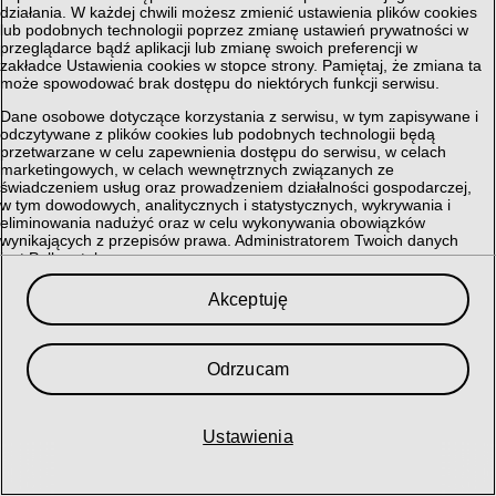
działania. W każdej chwili możesz zmienić ustawienia plików cookies
lub podobnych technologii poprzez zmianę ustawień prywatności w
przeglądarce bądź aplikacji lub zmianę swoich preferencji w
zakładce Ustawienia cookies w stopce strony. Pamiętaj, że zmiana ta
może spowodować brak dostępu do niektórych funkcji serwisu.
Dane osobowe dotyczące korzystania z serwisu, w tym zapisywane i
odczytywane z plików cookies lub podobnych technologii będą
przetwarzane w celu zapewnienia dostępu do serwisu, w celach
marketingowych, w celach wewnętrznych związanych ze
świadczeniem usług oraz prowadzeniem działalności gospodarczej,
w tym dowodowych, analitycznych i statystycznych, wykrywania i
eliminowania nadużyć oraz w celu wykonywania obowiązków
wynikających z przepisów prawa. Administratorem Twoich danych
jest Polkomtel sp. z o.o.
Przysługuje Ci prawo do dostępu do danych, ich usunięcia,
Akceptuję
ograniczenia przetwarzania, przenoszenia, sprzeciwu, sprostowania
oraz cofnięcia zgód w każdym czasie, o ile stanowiły podstawę
przetwarzania.
Odrzucam
Szczegółowe informacje dotyczące przetwarzania danych oraz
przysługujących Ci uprawnień, informacje dotyczące plików cookies
lub podobnych technologii, w tym dotyczące możliwości zarządzania
ustawieniami prywatności, znajdują się w
Polityce Prywatności
.
Ustawienia
My i nasi
364
partnerzy przechowujemy lub uzyskujemy dostęp do
informacji na urządzeniu, takich jak unikalne identyfikatory w plikach