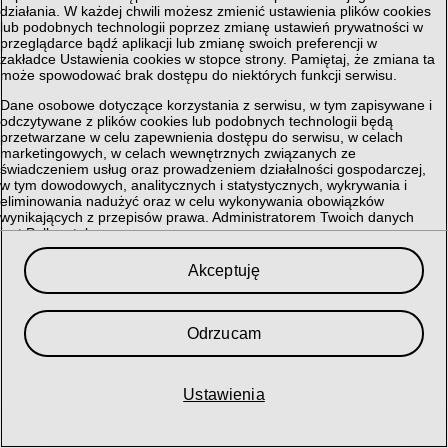
działania. W każdej chwili możesz zmienić ustawienia plików cookies
lub podobnych technologii poprzez zmianę ustawień prywatności w
przeglądarce bądź aplikacji lub zmianę swoich preferencji w
zakładce Ustawienia cookies w stopce strony. Pamiętaj, że zmiana ta
może spowodować brak dostępu do niektórych funkcji serwisu.
Dane osobowe dotyczące korzystania z serwisu, w tym zapisywane i
odczytywane z plików cookies lub podobnych technologii będą
przetwarzane w celu zapewnienia dostępu do serwisu, w celach
marketingowych, w celach wewnętrznych związanych ze
świadczeniem usług oraz prowadzeniem działalności gospodarczej,
w tym dowodowych, analitycznych i statystycznych, wykrywania i
eliminowania nadużyć oraz w celu wykonywania obowiązków
wynikających z przepisów prawa. Administratorem Twoich danych
jest Polkomtel sp. z o.o.
Przysługuje Ci prawo do dostępu do danych, ich usunięcia,
Akceptuję
ograniczenia przetwarzania, przenoszenia, sprzeciwu, sprostowania
oraz cofnięcia zgód w każdym czasie, o ile stanowiły podstawę
przetwarzania.
Odrzucam
Szczegółowe informacje dotyczące przetwarzania danych oraz
przysługujących Ci uprawnień, informacje dotyczące plików cookies
lub podobnych technologii, w tym dotyczące możliwości zarządzania
ustawieniami prywatności, znajdują się w
Polityce Prywatności
.
Ustawienia
My i nasi
364
partnerzy przechowujemy lub uzyskujemy dostęp do
informacji na urządzeniu, takich jak unikalne identyfikatory w plikach