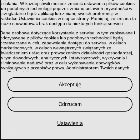
działania. W każdej chwili możesz zmienić ustawienia plików cookies
lub podobnych technologii poprzez zmianę ustawień prywatności w
przeglądarce bądź aplikacji lub zmianę swoich preferencji w
zakładce Ustawienia cookies w stopce strony. Pamiętaj, że zmiana ta
może spowodować brak dostępu do niektórych funkcji serwisu.
Dane osobowe dotyczące korzystania z serwisu, w tym zapisywane i
odczytywane z plików cookies lub podobnych technologii będą
przetwarzane w celu zapewnienia dostępu do serwisu, w celach
marketingowych, w celach wewnętrznych związanych ze
świadczeniem usług oraz prowadzeniem działalności gospodarczej,
w tym dowodowych, analitycznych i statystycznych, wykrywania i
eliminowania nadużyć oraz w celu wykonywania obowiązków
wynikających z przepisów prawa. Administratorem Twoich danych
jest Polkomtel sp. z o.o.
Przysługuje Ci prawo do dostępu do danych, ich usunięcia,
Akceptuję
ograniczenia przetwarzania, przenoszenia, sprzeciwu, sprostowania
oraz cofnięcia zgód w każdym czasie, o ile stanowiły podstawę
przetwarzania.
Odrzucam
Szczegółowe informacje dotyczące przetwarzania danych oraz
przysługujących Ci uprawnień, informacje dotyczące plików cookies
lub podobnych technologii, w tym dotyczące możliwości zarządzania
ustawieniami prywatności, znajdują się w
Polityce Prywatności
.
Ustawienia
My i nasi
366
partnerzy przechowujemy lub uzyskujemy dostęp do
informacji na urządzeniu, takich jak unikalne identyfikatory w plikach