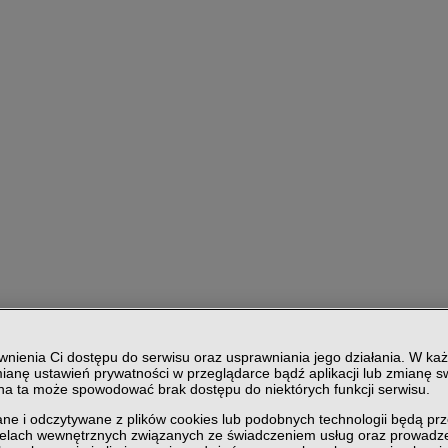
nienia Ci dostępu do serwisu oraz usprawniania jego działania. W każ
ianę ustawień prywatności w przeglądarce bądź aplikacji lub zmianę sw
ana ta może spowodować brak dostępu do niektórych funkcji serwisu.
ne i odczytywane z plików cookies lub podobnych technologii będą pr
celach wewnętrznych związanych ze świadczeniem usług oraz prowadze