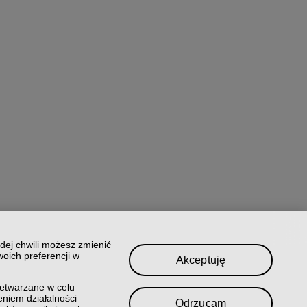
dej chwili możesz zmienić
oich preferencji w
Akceptuję
zetwarzane w celu
niem działalności
Odrzucam