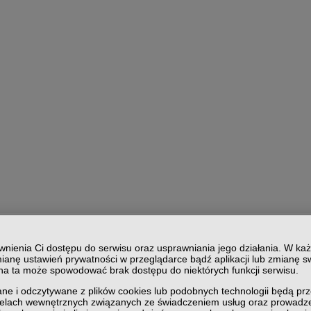
nienia Ci dostępu do serwisu oraz usprawniania jego działania. W każ
ianę ustawień prywatności w przeglądarce bądź aplikacji lub zmianę sw
ana ta może spowodować brak dostępu do niektórych funkcji serwisu.
ne i odczytywane z plików cookies lub podobnych technologii będą pr
celach wewnętrznych związanych ze świadczeniem usług oraz prowadze