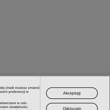
dej chwili możesz zmienić
oich preferencji w
Akceptuję
zetwarzane w celu
niem działalności
Odrzucam