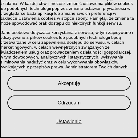
działania. W każdej chwili możesz zmienić ustawienia plików cookies
lub podobnych technologii poprzez zmianę ustawień prywatności w
przeglądarce bądź aplikacji lub zmianę swoich preferencji w
zakładce Ustawienia cookies w stopce strony. Pamiętaj, że zmiana ta
może spowodować brak dostępu do niektórych funkcji serwisu.
Dane osobowe dotyczące korzystania z serwisu, w tym zapisywane i
odczytywane z plików cookies lub podobnych technologii będą
przetwarzane w celu zapewnienia dostępu do serwisu, w celach
marketingowych, w celach wewnętrznych związanych ze
świadczeniem usług oraz prowadzeniem działalności gospodarczej,
w tym dowodowych, analitycznych i statystycznych, wykrywania i
eliminowania nadużyć oraz w celu wykonywania obowiązków
wynikających z przepisów prawa. Administratorem Twoich danych
jest Polkomtel sp. z o.o.
Przysługuje Ci prawo do dostępu do danych, ich usunięcia,
Akceptuję
ograniczenia przetwarzania, przenoszenia, sprzeciwu, sprostowania
oraz cofnięcia zgód w każdym czasie, o ile stanowiły podstawę
przetwarzania.
Odrzucam
Szczegółowe informacje dotyczące przetwarzania danych oraz
przysługujących Ci uprawnień, informacje dotyczące plików cookies
lub podobnych technologii, w tym dotyczące możliwości zarządzania
ustawieniami prywatności, znajdują się w
Polityce Prywatności
.
Ustawienia
My i nasi
364
partnerzy przechowujemy lub uzyskujemy dostęp do
informacji na urządzeniu, takich jak unikalne identyfikatory w plikach