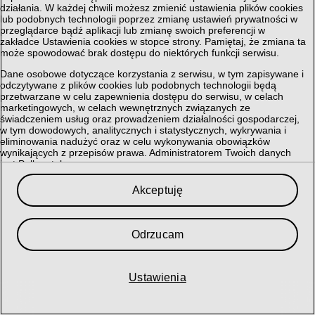
działania. W każdej chwili możesz zmienić ustawienia plików cookies
lub podobnych technologii poprzez zmianę ustawień prywatności w
przeglądarce bądź aplikacji lub zmianę swoich preferencji w
zakładce Ustawienia cookies w stopce strony. Pamiętaj, że zmiana ta
może spowodować brak dostępu do niektórych funkcji serwisu.
Dane osobowe dotyczące korzystania z serwisu, w tym zapisywane i
odczytywane z plików cookies lub podobnych technologii będą
przetwarzane w celu zapewnienia dostępu do serwisu, w celach
marketingowych, w celach wewnętrznych związanych ze
świadczeniem usług oraz prowadzeniem działalności gospodarczej,
w tym dowodowych, analitycznych i statystycznych, wykrywania i
eliminowania nadużyć oraz w celu wykonywania obowiązków
wynikających z przepisów prawa. Administratorem Twoich danych
jest Polkomtel sp. z o.o.
Przysługuje Ci prawo do dostępu do danych, ich usunięcia,
Akceptuję
ograniczenia przetwarzania, przenoszenia, sprzeciwu, sprostowania
oraz cofnięcia zgód w każdym czasie, o ile stanowiły podstawę
przetwarzania.
Odrzucam
Szczegółowe informacje dotyczące przetwarzania danych oraz
przysługujących Ci uprawnień, informacje dotyczące plików cookies
lub podobnych technologii, w tym dotyczące możliwości zarządzania
ustawieniami prywatności, znajdują się w
Polityce Prywatności
.
Ustawienia
My i nasi
364
partnerzy przechowujemy lub uzyskujemy dostęp do
informacji na urządzeniu, takich jak unikalne identyfikatory w plikach