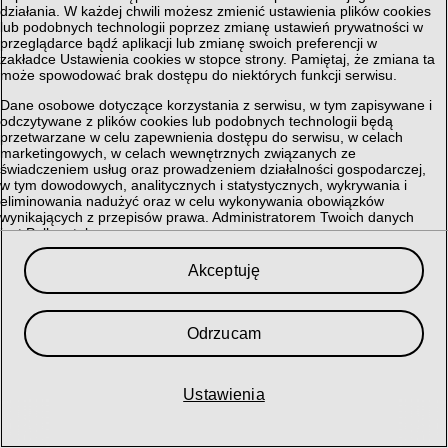
działania. W każdej chwili możesz zmienić ustawienia plików cookies
lub podobnych technologii poprzez zmianę ustawień prywatności w
przeglądarce bądź aplikacji lub zmianę swoich preferencji w
zakładce Ustawienia cookies w stopce strony. Pamiętaj, że zmiana ta
może spowodować brak dostępu do niektórych funkcji serwisu.
Dane osobowe dotyczące korzystania z serwisu, w tym zapisywane i
odczytywane z plików cookies lub podobnych technologii będą
przetwarzane w celu zapewnienia dostępu do serwisu, w celach
marketingowych, w celach wewnętrznych związanych ze
świadczeniem usług oraz prowadzeniem działalności gospodarczej,
w tym dowodowych, analitycznych i statystycznych, wykrywania i
eliminowania nadużyć oraz w celu wykonywania obowiązków
wynikających z przepisów prawa. Administratorem Twoich danych
jest Polkomtel sp. z o.o.
Przysługuje Ci prawo do dostępu do danych, ich usunięcia,
Akceptuję
ograniczenia przetwarzania, przenoszenia, sprzeciwu, sprostowania
oraz cofnięcia zgód w każdym czasie, o ile stanowiły podstawę
przetwarzania.
Odrzucam
Szczegółowe informacje dotyczące przetwarzania danych oraz
przysługujących Ci uprawnień, informacje dotyczące plików cookies
lub podobnych technologii, w tym dotyczące możliwości zarządzania
ustawieniami prywatności, znajdują się w
Polityce Prywatności
.
Ustawienia
My i nasi
366
partnerzy przechowujemy lub uzyskujemy dostęp do
informacji na urządzeniu, takich jak unikalne identyfikatory w plikach