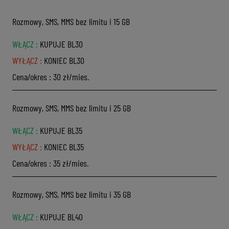
Doładuj konto
Laptopy i tablety
Amazon Prime
Rozmowy, SMS, MMS bez limitu i 15 GB
Kontakt
Kup starter
WŁĄCZ
:
KUPUJE BL30
Telewizory i konsole
Apple TV
WYŁĄCZ
:
KONIEC BL30
Deklaracja dostępności cyfrowej
Zarejestruj numer
Akcesoria
Disney+
Cena/okres
:
30 zł/mies.
Krótkie kody
PRZEJDŹ DO PLUSHA
Konsole
HBO Max
Rozmowy, SMS, MMS bez limitu i 25 GB
Przejdź z karty na abonament
WŁĄCZ
:
KUPUJE BL35
Apple one
WYŁĄCZ
:
KONIEC BL35
SkyShowtime
Cena/okres
:
35 zł/mies.
Rozmowy, SMS, MMS bez limitu i 35 GB
WŁĄCZ
:
KUPUJE BL40