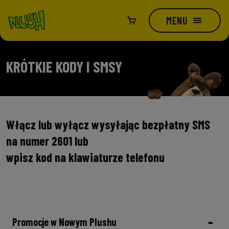
MENU
Strona Główna
Abonament
KRÓTKIE KODY I SMSY
Kup nowy numer
Telefony i urządzenia
Dokup kolejny numer
Włącz lub wyłącz wysyłając bezpłatny SMS
Telefony
Internet
na numer 2601 lub
Przenieś numer
wpisz kod na klawiaturze telefonu
Modemy i routery
Oferta
Na kartę
Przedłuż umowę
Smartwatche i opaski
Urządzenia
Jak przenieść numer
Oferta na kartę
Usługi dodatkowe
Hulajnogi
Promocje w Nowym Plushu
Mapa zasięgu